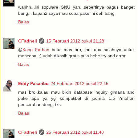
wahhh...ini sopware GNU yah,,,sepertinya bagus banget
bang... kapan2 saya mau coba pake ini deh bang
Balas
CFadheli
15 Februari 2012 pukul 21.28
@
Kang Farhan
betul mas bro, jadi apa salahnya untuk
mencoba, :) udah dikasih gratis pula hehe try and error
Balas
Eddy Pasaribu
24 Februari 2012 pukul 22.45
mas bro..kalau mau bikin database inquiry gimana and
pake apa ya yg kompatibel di joomla 1.5 ?mohon
pencerahan dong..tks
Balas
CFadheli
25 Februari 2012 pukul 11.48