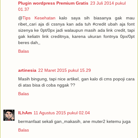
Plugin wordpress Premium Gratis
23 Juli 2014 pukul
01.37
@
Tips Kesehatan
kalo saya sih biasanya gak mau
ribet,,cari aja di cssnya kan ada tuh #credit ubah aja font
sizenya ke 0pt/0px jadi walaupun masih ada link credit, tapi
gak keliatn link creditnya, karena ukuran fontnya 0px/0pt
beres dah,,
Balas
artinesia
22 Maret 2015 pukul 15.29
Masih bingung, tapi nice artikel, gan kalo di cms popoji cara
di atas bisa di coba nggak ??
Balas
ILhAm
11 Agustus 2015 pukul 02.04
bermanfaat sekali gan,,makasih, ane muter2 ketemu juga
Balas