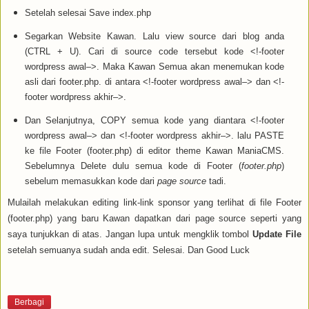
Setelah selesai Save index.php
Segarkan Website Kawan. Lalu view source dari blog anda
(CTRL + U). Cari di source code tersebut kode <!-footer
wordpress awal–>. Maka Kawan Semua akan menemukan kode
asli dari footer.php. di antara <!-footer wordpress awal–> dan <!-
footer wordpress akhir–>.
Dan Selanjutnya, COPY semua kode yang diantara <!-footer
wordpress awal–> dan <!-footer wordpress akhir–>. lalu PASTE
ke file Footer (footer.php) di editor theme Kawan ManiaCMS.
Sebelumnya Delete dulu semua kode di Footer (
footer.php
)
sebelum memasukkan kode dari
page source
tadi.
Mulailah melakukan
editing link-link sponsor yang terlihat di file Footer
(footer.php) yang baru Kawan dapatkan dari page source seperti yang
saya tunjukkan di atas. Jangan lupa untuk mengklik tombol
Update File
setelah semuanya sudah anda edit. Selesai. Dan Good Luck
Berbagi