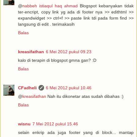
@
nabbeh istiaqul haq ahmad
Blogspot kebanyakan tidak
ter-encript, copy link yg ada di footer nya >> edithtml >>
expandwidget >> ctrl+f >> paste link tdi pada form find >>
langsung di edit . terimakasih
Balas
kreasifathan
6 Mei 2012 pukul 09.23
kalo di terapin di blogspot gmna gan? :D
Balas
CFadheli
6 Mei 2012 pukul 10.46
@
kreasifathan
Nah itu dikonetar atas sudah dibahas :)
Balas
wisnu
7 Mei 2012 pukul 15.46
selain enkrip ada juga footer yang di block... mantap