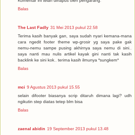
Komentar ini telah dihapus oleh pengarang.
Balas
The Last Fadly
31 Mei 2013 pukul 22.58
Terima kasih banyak gan, saya sudah nyari kemana-mana
cara ngedit footer theme wp-grosir yg saya pake gak
nemu-nemu sampe pusing akhirnya saya nemu di sini..
saya nanti mau nulis artikel kayak gini nanti tak kasih
backlink ke sini kok.. terima kasih ilmunya *sungkem*
Balas
mci
9 Agustus 2013 pukul 15.55
selain difooter biasanya scrip ditaruh dimana lagi? udh
ngikutin step diatas tetep blm bisa
Balas
zaenal abidin
19 September 2013 pukul 13.48