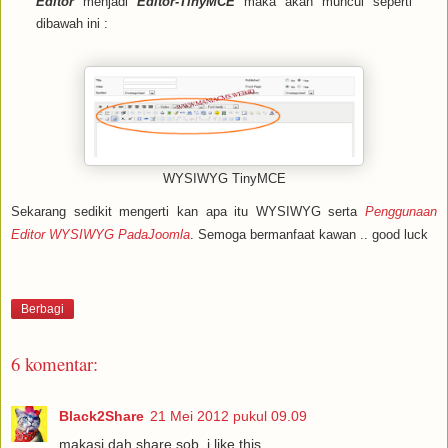
Editor
menjadi
Editor-TinyMCE
maka akan muncul seperti
dibawah ini :
WYSIWYG TinyMCE
Sekarang sedikit mengerti kan apa itu WYSIWYG serta
Penggunaan
Editor WYSIWYG PadaJoomla
. Semoga bermanfaat kawan .. good luck
Berbagi
6 komentar:
Black2Share
21 Mei 2012 pukul 09.09
makasi dah share sob, i like this.....