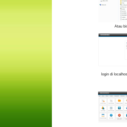
Atau bi
login di localh