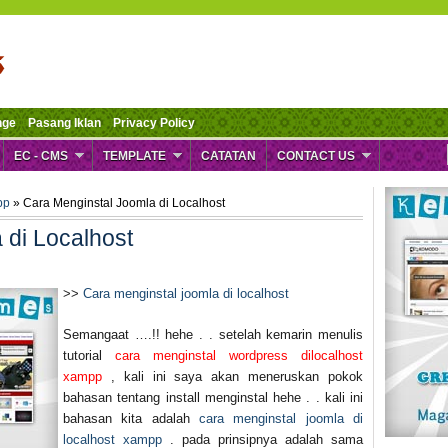
nge
Pasang Iklan
Privacy Policy
EC - CMS
TEMPLATE
CATATAN
CONTACT US
pp
» Cara Menginstal Joomla di Localhost
 di Localhost
>>
Cara menginstal joomla di localhost
Semangaat ….!! hehe . . setelah kemarin menulis
tutorial
cara menginstal wordpress dilocalhost
xampp
, kali ini saya akan meneruskan pokok
bahasan tentang install menginstal hehe . . kali ini
bahasan kita adalah
cara menginstal joomla di
localhost xampp
. pada prinsipnya adalah sama