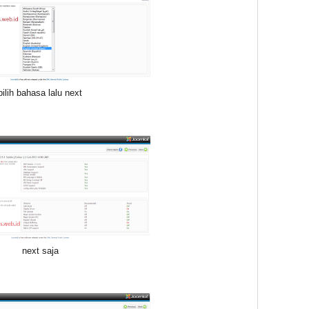
Templat
Modern
Pada W
Agen Pr
Wordpr
pilih bahasa lalu next
Moodle,
next saja