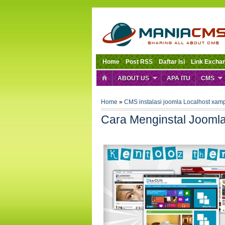
Home
Post RSS
Daftar Isi
Link Excha
ABOUT US
APA ITU
CMS
Home
»
CMS
instalasi
joomla
Localhost
xam
Cara Menginstal Joomla