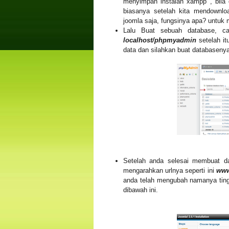
menyimpan instalan xampp , bila d
biasanya setelah kita mendownlo
joomla saja, fungsinya apa? untuk
Lalu Buat sebuah database, ca
localhost/phpmyadmin
setelah it
data dan silahkan buat databaseny
Setelah anda selesai membuat da
mengarahkan urlnya seperti ini
www
anda telah mengubah namanya tingg
dibawah ini.