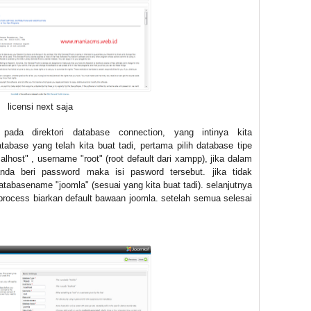
licensi next saja
da direktori database connection, yang intinya kita
base yang telah kita buat tadi, pertama pilih database tipe
calhost" , username "root" (root default dari xampp), jika dalam
da beri password maka isi pasword tersebut. jika tidak
abasename "joomla" (sesuai yang kita buat tadi). selanjutnya
 process biarkan default bawaan joomla. setelah semua selesai