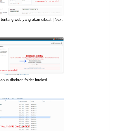
a tentang web yang akan dibuat | Next
hapus direktori folder intalasi