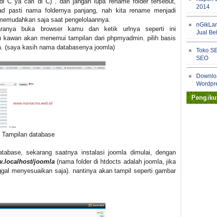
i C ya cari di C) . dan jangan lupa rename folder tersebut,
2014
ad pasti nama foldernya panjang, nah kita rename menjadi
 memudahkan saja saat pengelolaannya.
nGikLan
ranya buka browser kamu dan ketik urlnya seperti ini
Jual Bel
u kawan akan menemui tampilan dari phpmyadmin. pilih basis
a. (saya kasih nama databasenya joomla)
Toko SE
SEO
Downlo
Wordpr
Pengiku
Okestor
Powerfu
Downlo
Tampilan database
Templat
tabase, sekarang saatnya instalasi joomla dimulai, dengan
Kupon 
.localhost/joomla
(nama folder di htdocts adalah joomla, jika
al menyesuaikan saja). nantinya akan tampil seperti gambar
Downloa
Wordpre
Downlo
Wordpre
menulis tuto