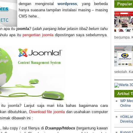
dengan menginstal
wordpress
, yang berbeda
Populer
hanya suasana tampilan instalasi masing – masing
CMS hehe..
n apa itu
joomla
? (
udah panjang lebar jelasin tiba2 belum tahu
ahulu apa itu
pengertian joomla
dipostingan saya sebelumnya.
berjumpa. K
sekolah. Ka
Artikel 
WP Med
tu joomla? Lanjut saja mari kita bahas bagaimana cara
Online
yakni templa
akan dibutuhkan,
Download file joomla
dan usahakan computer
nGikLan
simak dibawah ini :
Develop
, lalu copy / cut filenya di
D:xampp/htdocs
(tergantung kawan
Kupon 