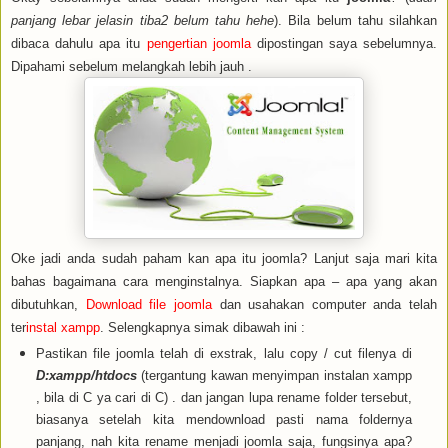
panjang lebar jelasin tiba2 belum tahu hehe
). Bila belum tahu silahkan
dibaca dahulu apa itu
pengertian joomla
dipostingan saya sebelumnya.
Dipahami sebelum melangkah lebih jauh .
Oke jadi anda sudah paham kan apa itu joomla? Lanjut saja mari kita
bahas bagaimana cara menginstalnya. Siapkan apa – apa yang akan
dibutuhkan,
Download file joomla
dan usahakan computer anda telah
ter
instal xampp
. Selengkapnya simak dibawah ini :
Pastikan file joomla telah di exstrak, lalu copy / cut filenya di
D:xampp/htdocs
(tergantung kawan menyimpan instalan xampp
, bila di C ya cari di C) . dan jangan lupa rename folder tersebut,
biasanya setelah kita mendownload pasti nama foldernya
panjang, nah kita rename menjadi joomla saja, fungsinya apa?