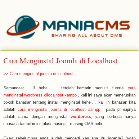
Cara Menginstal Joomla di Localhost
>>
Cara menginstal joomla di localhost
Semangaat ….!! hehe . . setelah kemarin menulis tutorial
cara
menginstal wordpress dilocalhost xampp
, kali ini saya akan meneruskan
pokok bahasan tentang install menginstal hehe . . kali ini bahasan kita
adalah
cara menginstal joomla di localhost xampp
. pada prinsipnya
adalah sama dengan menginstal
wordpress
, yang berbeda hanya
suasana tampilan instalasi masing – masing CMS hehe..
Okay sebelumnya anda sudah mengerti kan apa itu
joomla
? (
udah