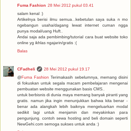
Fuma Fashion
28 Mei 2012 pukul 03.41
salam kenal :)
Artikelnya berisi ilmu semua...kebetulan saya suka n mo
ngebangun usaha/dagang lewat internet cuman ngga
punya modal/uang Huft..
Andai saja ada pembimbing/tutorial cara buat website toko
online yg ikhlas ngajarin/gratis :(
Balas
CFadheli
28 Mei 2012 pukul 19.17
@
Fuma Fashion
Terimakasih sebelumnya, memang disini
di fokuskan untuk segala macam pembelajaran mengenai
pembuatan website menggunakan basis CMS..
untuk berbisnis di dunia maya memang banyak piranti yang
gratis. namun jika ingin menunjukkan bahwa kita benar -
benar ada alangkah lebih baiknya mengeluarkan modal
sedikit lagi untuk menjamin dan meyakinkan para
pengunjung. contoh sewa hosting and beli domain seperti
NewGehi.com semoga sukses untuk anda :)