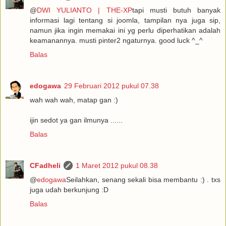
@
DWI YULIANTO | THE-XP
tapi musti butuh banyak
informasi lagi tentang si joomla, tampilan nya juga sip,
namun jika ingin memakai ini yg perlu diperhatikan adalah
keamanannya. musti pinter2 ngaturnya. good luck ^_^
Balas
edogawa
29 Februari 2012 pukul 07.38
wah wah wah, matap gan :)
ijin sedot ya gan ilmunya ......
Balas
CFadheli
1 Maret 2012 pukul 08.38
@
edogawa
Seilahkan, senang sekali bisa membantu :) . txs
juga udah berkunjung :D
Balas