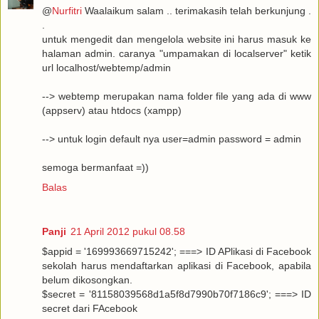
@
Nurfitri
Waalaikum salam .. terimakasih telah berkunjung .
.
untuk mengedit dan mengelola website ini harus masuk ke
halaman admin. caranya "umpamakan di localserver" ketik
url localhost/webtemp/admin
--> webtemp merupakan nama folder file yang ada di www
(appserv) atau htdocs (xampp)
--> untuk login default nya user=admin password = admin
semoga bermanfaat =))
Balas
Panji
21 April 2012 pukul 08.58
$appid = '169993669715242'; ===> ID APlikasi di Facebook
sekolah harus mendaftarkan aplikasi di Facebook, apabila
belum dikosongkan.
$secret = '81158039568d1a5f8d7990b70f7186c9'; ===> ID
secret dari FAcebook