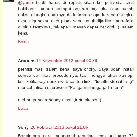
@
yanto
tidak harus di registrasikan ke penyedia cms
balitbang. namun sebagai anjuran saja jika situs sudah
online alangkah baiknya di daftarkan saja. karena mungkin
akan digunakan oleh pihak sana untuk dijadikan portofolio
di situs resminya, tak apa lumayan dapat backlink :). salam
kenal
Balas
Anonim
14 November 2012 pukul 00.39
permisi mas, salam kenal saya choky. Saya udah install
semua dan ikuti prosedurnya, tapi menggunakan xampp.
lalu ketika saya buka web contoh link : "localhost/balitbang"
muncul tulisan di browser "Pengambilan gagal1 menu"
mohon pencerahannya mas ,terimakasih :)
Balas
Sony
20 Februari 2013 pukul 21.06
Bagaimana cara mengganti template cms balitbang..??