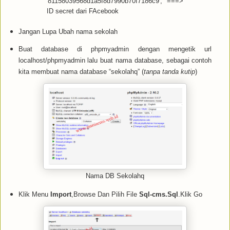
'81158039568d1a5f8d7990b70f7186c9'; ===>
ID secret dari FAcebook
Jangan Lupa Ubah nama sekolah
Buat database di phpmyadmin dengan mengetik url
localhost/phpmyadmin lalu buat nama database, sebagai contoh
kita membuat nama database “sekolahq” (
tanpa tanda kutip
)
Nama DB Sekolahq
Klik Menu
Import
,Browse Dan Pilih File
Sql-cms.Sql
.Klik Go