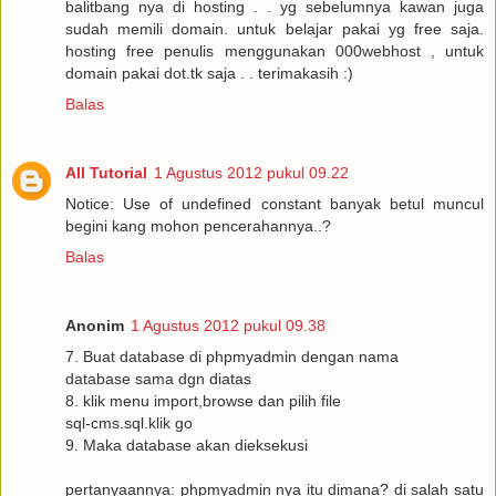
balitbang nya di hosting . . yg sebelumnya kawan juga
sudah memili domain. untuk belajar pakai yg free saja.
hosting free penulis menggunakan 000webhost , untuk
domain pakai dot.tk saja . . terimakasih :)
Balas
All Tutorial
1 Agustus 2012 pukul 09.22
Notice: Use of undefined constant banyak betul muncul
begini kang mohon pencerahannya..?
Balas
Anonim
1 Agustus 2012 pukul 09.38
7. Buat database di phpmyadmin dengan nama
database sama dgn diatas
8. klik menu import,browse dan pilih file
sql-cms.sql.klik go
9. Maka database akan dieksekusi
pertanyaannya: phpmyadmin nya itu dimana? di salah satu