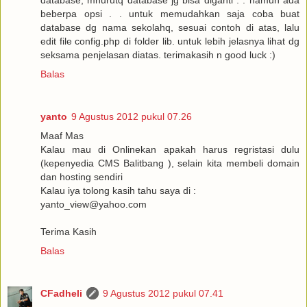
database, mnurutq database jg bisa diganti . . namun ada
beberpa opsi . . untuk memudahkan saja coba buat
database dg nama sekolahq, sesuai contoh di atas, lalu
edit file config.php di folder lib. untuk lebih jelasnya lihat dg
seksama penjelasan diatas. terimakasih n good luck :)
Balas
yanto
9 Agustus 2012 pukul 07.26
Maaf Mas
Kalau mau di Onlinekan apakah harus regristasi dulu
(kepenyedia CMS Balitbang ), selain kita membeli domain
dan hosting sendiri
Kalau iya tolong kasih tahu saya di :
yanto_view@yahoo.com
Terima Kasih
Balas
CFadheli
9 Agustus 2012 pukul 07.41