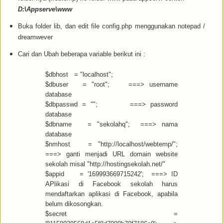
D:\Appserve\www
Buka folder lib, dan edit file config.php menggunakan notepad /
dreamwever
Cari dan Ubah beberapa variable berikut ini :
$dbhost = "localhost";
$dbuser = "root"; ===> username
database
$dbpasswd = ""; ===> password
database
$dbname = "sekolahq"; ===> nama
database
$nmhost = "http://localhost/webtemp/";
===> ganti menjadi URL domain website
sekolah misal "http://hostingsekolah.net/"
$appid = '169993669715242'; ===> ID
APlikasi di Facebook sekolah harus
mendaftarkan aplikasi di Facebook, apabila
belum dikosongkan.
$secret =