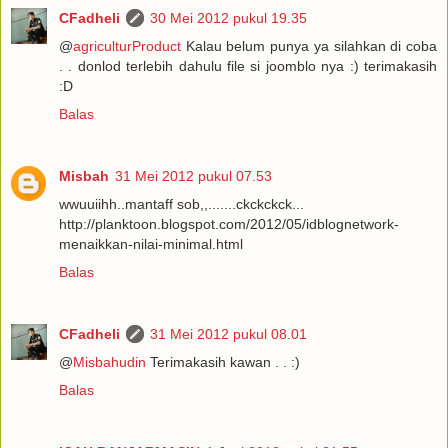
CFadheli
30 Mei 2012 pukul 19.35
@
agriculturProduct
Kalau belum punya ya silahkan di coba
. . donlod terlebih dahulu file si joomblo nya :) terimakasih
:D
Balas
Misbah
31 Mei 2012 pukul 07.53
wwuuiihh..mantaff sob,,.......ckckckck...
http://planktoon.blogspot.com/2012/05/idblognetwork-
menaikkan-nilai-minimal.html
Balas
CFadheli
31 Mei 2012 pukul 08.01
@
Misbahudin
Terimakasih kawan . . :)
Balas