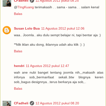
CFadheli
11 Agustus 2012 pukul 08.25
@
TIngKuang
terimakasih . . sama - sama . . salam kenal
Balas
Susan Lolo Bua
11 Agustus 2012 pukul 12.06
waa.. Joomla.. aku dulu sempt belajar ni, tapi bentar aja :)
**klik iklan aku dong, iklannya udah aku klik :) :)
Balas
hendri
11 Agustus 2012 pukul 12.47
wah ane nubi banget tentang joomla nih,,,makasih atas
infonya sob,,bermanfaat sekali..btw blognya keren
sob,,bagus designnya...terus berkarya aja sob,..
Balas
CFadheli
12 Agustus 2012 pukul 08.20