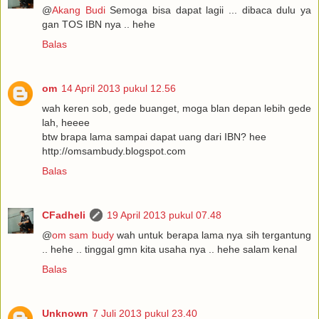
@
Akang Budi
Semoga bisa dapat lagii ... dibaca dulu ya
gan TOS IBN nya .. hehe
Balas
om
14 April 2013 pukul 12.56
wah keren sob, gede buanget, moga blan depan lebih gede
lah, heeee
btw brapa lama sampai dapat uang dari IBN? hee
http://omsambudy.blogspot.com
Balas
CFadheli
19 April 2013 pukul 07.48
@
om sam budy
wah untuk berapa lama nya sih tergantung
.. hehe .. tinggal gmn kita usaha nya .. hehe salam kenal
Balas
Unknown
7 Juli 2013 pukul 23.40